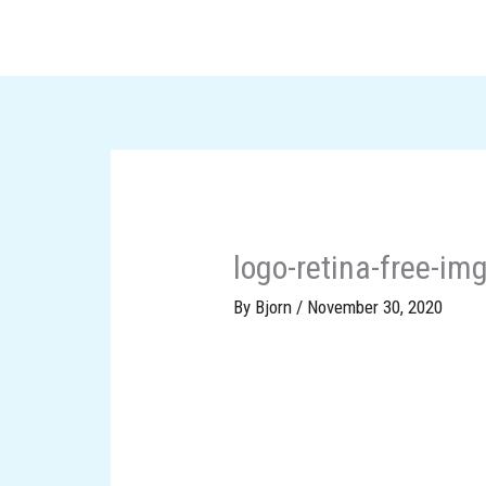
Skip
to
content
logo-retina-free-im
By
Bjorn
/
November 30, 2020